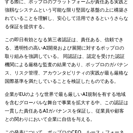
する際に、ポップロのプラットフォームが責任ある実践と
強靱なシステムという可能な限り堅固な基盤の上に構築さ
れていることを理解し、安心して活用できるというさらな
る保証を提供する。
この即日有効となる第三者認証は、責任ある、信頼でき
る、透明性の高いAI開発および展開に対するポップロの
取り組みを強調している。 同認証は、認定を受けた認証
機関による厳格な監査の結果であり、ポップロのガバナン
ス、リスク管理、アカウンタビリティの実践が最も厳格な
国際基準を満たしていることを検証したものである。
企業がEUのような世界で最も厳しいAI規制を有する地域
を含むグローバルな舞台で事業を拡大する中、この認証は
一貫した責任あるAIガバナンスを保証し、従業員や顧客
との関わりにおいて企業に自信を与える。
この発表について、ポップロのCEO、ルース・フォーネ