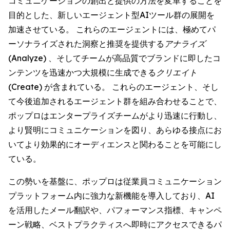
コミュニケーションの創出と提供の方法を変革することを
目的とした、新しいエージェント型AIツール群の展開を
加速させている。 これらのエージェントには、極めてパ
ーソナライズされた洞察と推奨を提供する
アナライズ
(Analyze)
、そしてチームが高品質でブランドに即したコ
ンテンツを迅速かつ大規模に生成できる
クリエイト
(Create)
が含まれている。 これらのエージェント、そし
て今後追加されるエージェント群を組み合わせることで、
ポップロはエンタープライズチームがより迅速に行動し、
より賢明にコミュニケーションを図り、あらゆる接点にお
いてより効果的にオーディエンスと関わることを可能にし
ている。
この勢いを基盤に、ポップロは従業員コミュニケーション
プラットフォーム内に強力な新機能を導入しており、AI
を活用したメール翻訳や、パフォーマンス指標、キャンペ
ーン戦略、ベストプラクティスへ即時にアクセスできるパ