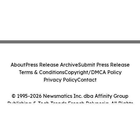
About
Press Release Archive
Submit Press Release
Terms & Conditions
Copyright/DMCA Policy
Privacy Policy
Contact
© 1995-2026 Newsmatics Inc. dba Affinity Group
Publishing & Tech Trends French Polynesia. All Rights
Reserved.
Cookie Settings / Your Privacy Choices