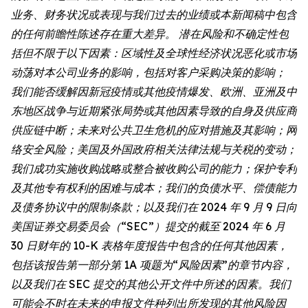
业务、财务状况或表现与我们过去的业绩或本新闻稿中包含
的任何前瞻性陈述存在重大差异。 潜在风险和不确定性包
括但不限于以下因素：区域性及全球性经济状况恶化或市场
动荡对本公司业务的影响，包括对客户采购决策的影响；
我们能否缓解因新冠疫情或其他疫情爆发、欧洲、亚洲及中
东地区战争与近期紧张局势或其他因素导致的自身及供应商
供应链中断；未来对公共卫生危机的应对措施及其影响；网
络安全风险；美国及外国政府相关法律法规与关税的变动；
我们成功实施收购战略或整合被收购公司的能力；保护专利
及其他专有权利的困难与成本；我们的负债水平、偿债能力
及债务协议中的限制条款；以及我们在 2024 年 9 月 9 日向
美国证券交易委员会（“SEC”）提交的截至 2024 年 6 月
30 日财年的 10-K 表格年度报告中包含的任何其他因素，
包括该报告第一部分第 1A 项题为“风险因素”的章节内容，
以及我们在 SEC 提交的其他公开文件中所述的因素。我们
可能会不时在未来的申报文件种列出所发现的其他风险因