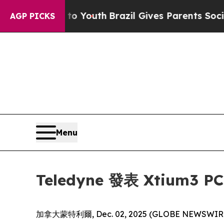
e Harms to Youth
Brazil Gives Parents Social Med
AGP PICKS
Menu
Teledyne 發表 Xtium
加拿大蒙特利爾, Dec. 02, 2025 (GLOBE NEWSWI