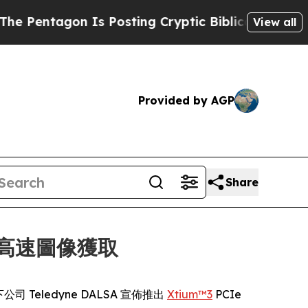
ntagon Is Posting Cryptic Biblical Messages on 
View all
Provided by AGP
Share
於超高速圖像獲取
旗下公司 Teledyne DALSA 宣佈推出
Xtium™3
PCIe