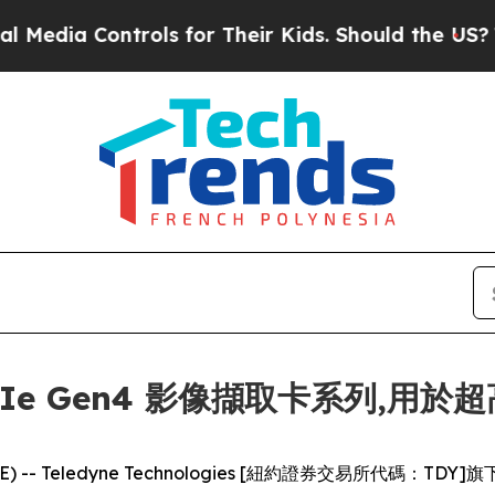
ia Controls for Their Kids. Should the US?
The Pe
3 PCIe Gen4 影像擷取卡系列,用
RE) -- Teledyne Technologies [紐約證券交易所代碼：TDY]