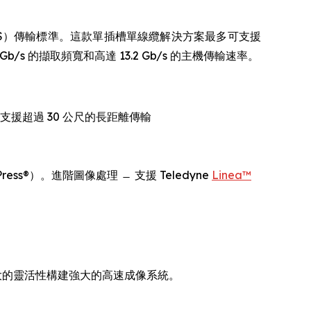
k HS®（CLHS）傳輸標準。這款單插槽單線纜解決方案最多可支援
6 Gb/s 的擷取頻寬和高達 13.2 Gb/s 的主機傳輸速率。
，支援超過 30 公尺的長距離傳輸
ss®）。進階圖像處理 ̶ 支援 Teledyne
Linea™
開銷和最大的靈活性構建強大的高速成像系統。