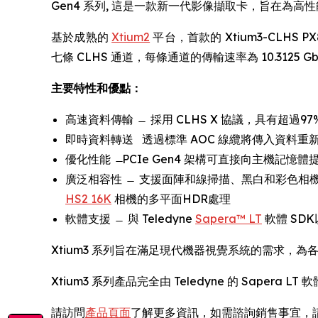
Gen4 系列, 這是一款新一代影像擷取卡，旨在為
基於成熟的
Xtium2
平台，首款的 Xtium3-CLHS P
七條 CLHS 通道，每條通道的傳輸速率為 10.3125 Gbp
主要特性和優點：
高速資料傳輸 ̶ 採用 CLHS X 協議，具有超過9
即時資料轉送 透過標準 AOC 線纜將傳入資料重
優化性能 ̶ PCIe Gen4 架構可直接向主機記憶體
廣泛相容性 ̶ 支援面陣和線掃描、黑白和彩色相機，為 C
HS2 16K
相機的多平面HDR處理
軟體支援 ̶ 與 Teledyne
Sapera™ LT
軟體 SD
Xtium3 系列旨在滿足現代機器視覺系統的需求，
Xtium3 系列產品完全由 Teledyne 的 Sap
請訪問
產品頁面
了解更多資訊，如需諮詢銷售事宜，