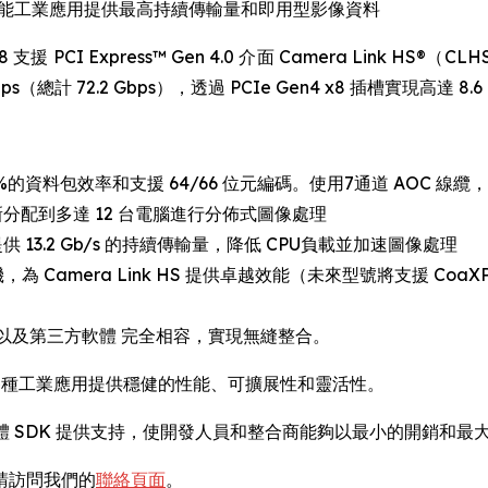
高性能工業應用提供最高持續傳輸量和即用型影像資料
X8 支援 PCI Express™ Gen 4.0 介面 Camera Lin
s（總計 72.2 Gbps），透過 PCIe Gen4 x8 插槽實現高達 8.
7%的資料包效率和支援 64/66 位元編碼。使用7通道 AOC 線纜
新分配到多達 12 台電腦進行分佈式圖像處理
提供 13.2 Gb/s 的持續傳輸量，降低 CPU負載並加速圖像處理
amera Link HS 提供卓越效能（未來型號將支援 CoaXPre
K以及第三方軟體 完全相容，實現無縫整合。
為各種工業應用提供穩健的性能、可擴展性和靈活性。
era LT 軟體 SDK 提供支持，使開發人員和整合商能夠以最小的
請訪問我們的
聯絡頁面
。